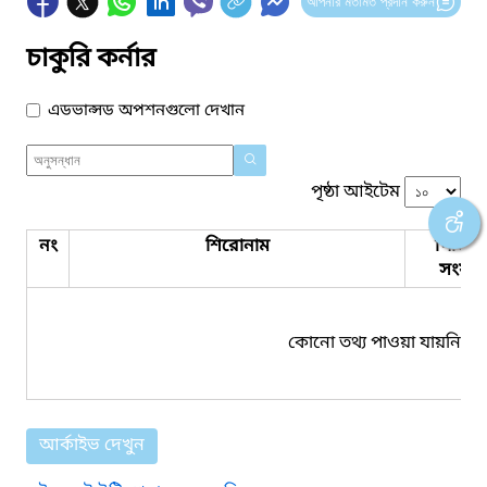
আপনার মতামত প্রদান করুন
চাকুরি কর্নার
এডভান্সড অপশনগুলো দেখান
পৃষ্ঠা আইটেম
নং
শিরোনাম
পিডিএ
সংযুক্ত
কোনো তথ্য পাওয়া যায়নি।
আর্কাইভ দেখুন