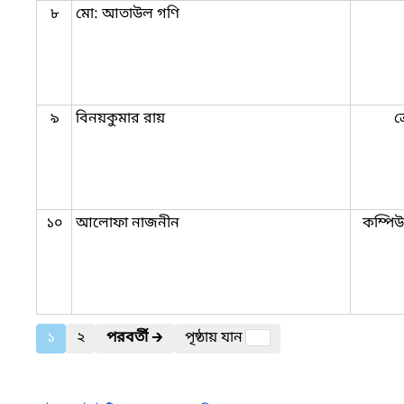
৮
মো: আতাউল গণি
৯
বিনয়কুমার রায়
ক
১০
আলোফা নাজনীন
কম্পিউ
১
২
পরবর্তী
🡲
পৃষ্ঠায় যান