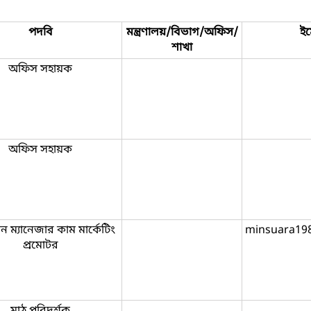
পদবি
মন্ত্রণালয়/বিভাগ/অফিস/
ই
শাখা
অফিস সহায়ক
অফিস সহায়ক
ন ম্যানেজার কাম মার্কেটিং
minsuara19
প্রমোটর
মাঠ পরিদর্শক