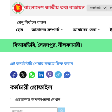
বাংলাদেশ জাতীয় তথ্য বাতায়ন
মেনু নির্বাচন করুন
আমাদের সম্পর্কে
আমাদের সেবা
ই
বিআরডিবি, সৈয়দপুর, নীলফামারী।
এই কনটেন্টটি শেয়ার করতে ক্লিক করুন
কর্মচারী প্রোফাইল
এডভান্সড অপশনগুলো দেখান