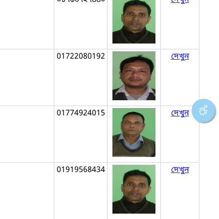
01722080192
দেখুন
01774924015
দেখুন
01919568434
দেখুন