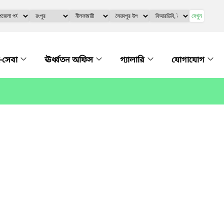
দেখুন
-সেবা
ঊর্ধ্বতন অফিস
গ্যালারি
যোগাযোগ