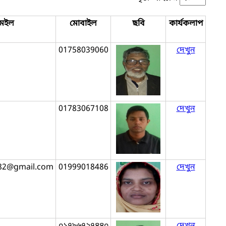
মেইল
মোবাইল
ছবি
কার্যকলাপ
01758039060
দেখুন
01783067108
দেখুন
82@gmail.com
01999018486
দেখুন
০১৭৯৬৭২৭৪৪০
দেখুন