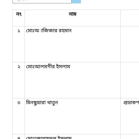
নং
নাম
১
মোঃঅাজিজার রহমান
২
মোঃআলমগীর ইসলাম
৩
মিনছুয়ারা খাতুন
প্রডাকশ
৪
মোঃজোবায়দুল ইসলাম