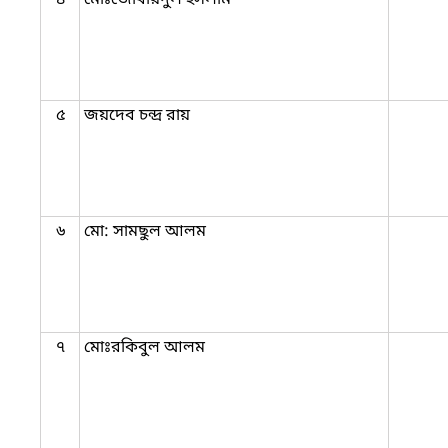
৫
জয়দেব চন্দ্র রায়
৬
মো: সামছুল আলম
৭
মোঃরকিবুল আলম