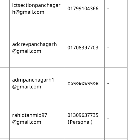
ictsectionpanchagar
01799104366
-
h
@gmail.com
adcrevpanchagarh
01708397703
-
@gmail.com
admpanchagarh1
০১৭০৮৩৯৭৭০৪
-
@gmail.com
rahidtahmid97
01309637735
-
@gmail.com
(Personal)