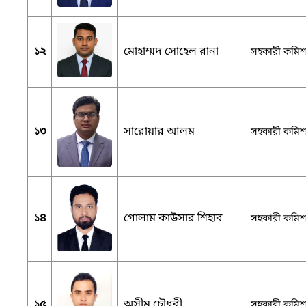
১২
মোহাম্মদ সোহেল রানা
সহকারী কমিশনা
১৩
সারোয়ার আলম
সহকারী কমিশনা
১৪
গোলাম কাউসার শিহাব
সহকারী কমিশনা
১৫
অসীম চৌধুরী
সহকারী কমিশনা