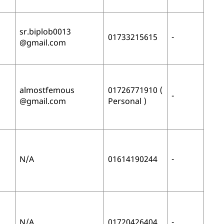
sr.biplob0013
01733215615
-
@gmail.com
almostfemous
01726771910 (
-
@gmail.com
Personal )
N/A
01614190244
-
N/A
01720426404
-