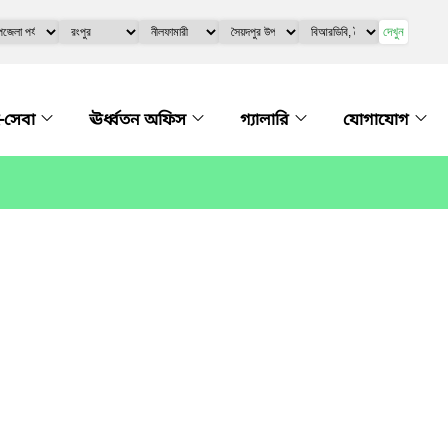
দেখুন
-সেবা
ঊর্ধ্বতন অফিস
গ্যালারি
যোগাযোগ