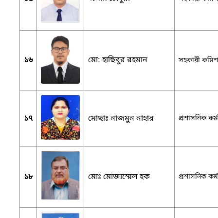
১৬
মো: হাছিবুর রহমান
সহকারী কমিশনা
১৭
মোছাঃ নাজমুন নাহার
প্রশাসনিক কর্ম
১৮
মোঃ মোজাম্মেল হক
প্রশাসনিক কর্