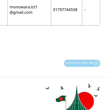
monowara.ict1
01797744558
-
@gmail.com
আপনার মতামত প্রদান করুন