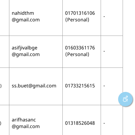
nahidthm
01701316106
-
@gmail.com
(Personal)
asifjivalbge
01603361176
-
@gmail.com
(Personal)
ss.buet
@gmail.com
01733215615
-
া)
arifhasanc
01318526048
-
)
@gmail.com