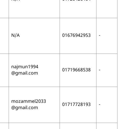
N/A
01676942953
-
najmun1994
01719668538
-
@gmail.com
mozammel2033
01717728193
-
@gmail.com