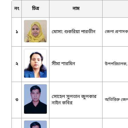
নং
চিত্র
নাম
১
মোসা: শুকরিয়া পারভীন
জেলা প্রশাসক 
২
সীমা শারমিন
উপপরিচালক, স
সোহেল সুলতান জুলকার
৩
অতিরিক্ত জেলা
নাইন কবির