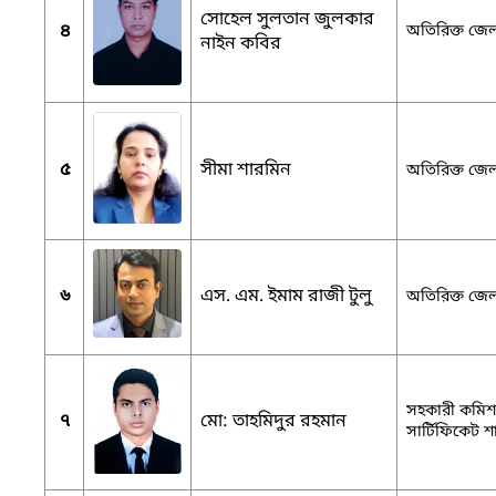
সোহেল সুলতান জুলকার
৪
অতিরিক্ত জেল
নাইন কবির
৫
সীমা শারমিন
অতিরিক্ত জেল
৬
এস. এম. ইমাম রাজী টুলু
অতিরিক্ত জেলা
সহকারী কমিশনা
৭
মো: তাহমিদুর রহমান
সার্টিফিকেট শ