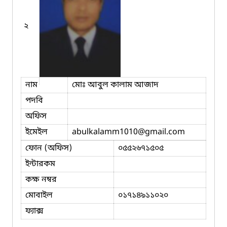
২
নাম
মোঃ আবুল কালাম আজাদ
পদবি
অফিস
ইমেইল
abulkalamm1010
@gmail.com
ফোন (অফিস)
০৫৫২৬৭১৫০৫
ইন্টারকম
কক্ষ নম্বর
মোবাইল
০১৭১৪৯১১০২০
ফ্যাক্স