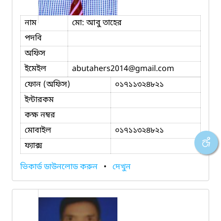
নাম
মো: আবু তাহের
পদবি
অফিস
ইমেইল
abutahers2014
@gmail.com
ফোন (অফিস)
০১৭১১৩২৪৮২১
ইন্টারকম
কক্ষ নম্বর
মোবাইল
০১৭১১৩২৪৮২১
ফ্যাক্স
ভিকার্ড ডাউনলোড করুন
•
দেখুন